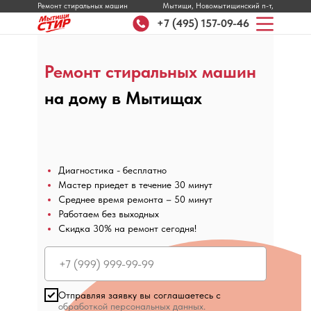
Ремонт стиральных машин
Мытищи, Новомытищинский п-т,
Ремонт стиральных машин
Мытищи, Новомытищинский п-т,
д. 46
д. 46
+7 (495) 157-09-46
Ремонт стиральных машин
на дому в Мытищах
Диагностика - бесплатно
Мастер приедет в течение 30 минут
Среднее время ремонта – 50 минут
Работаем без выходных
Скидка 30% на ремонт сегодня!
Отправляя заявку вы соглашаетесь с
обработкой персональных данных.