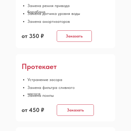
Замена ремня привода
барабана
Замена датчика уровня воды
Замена амортизаторов
от 350 ₽
Заказать
Протекает
Устранение засора
Замена фильтра сливного
насоса
Замена помпы
от 450 ₽
Заказать