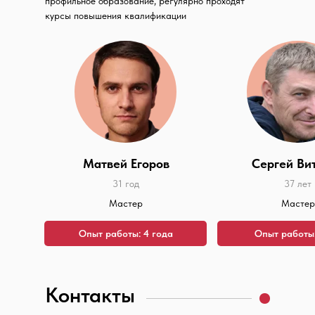
профильное образование, регулярно проходят
курсы повышения квалификации
Матвей Егоров
Сергей Ви
31 год
37 лет
Мастер
Мастер
Опыт работы: 4 года
Опыт работы:
Контакты